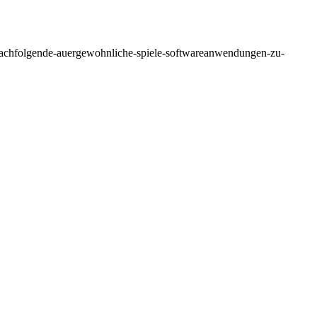
ts-nachfolgende-auergewohnliche-spiele-softwareanwendungen-zu-